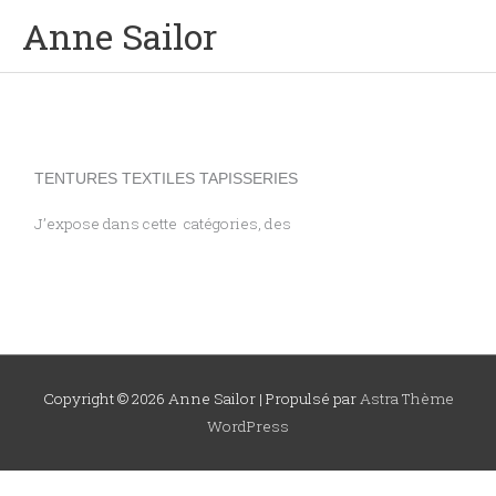
Aller
Me
Anne Sailor
au
contenu
prin
TENTURES TEXTILES TAPISSERIES
J’expose dans cette catégories, des
Copyright © 2026
Anne Sailor
| Propulsé par
Astra Thème
WordPress