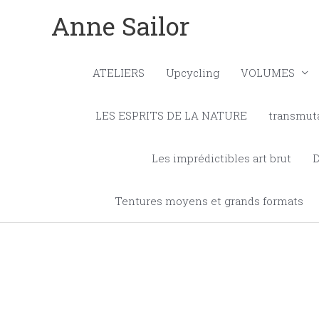
Aller
Anne Sailor
au
contenu
ATELIERS
Upcycling
VOLUMES
LES ESPRITS DE LA NATURE
transmut
Les imprédictibles art brut
Tentures moyens et grands formats
Trié
par
popul