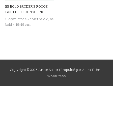
BE BOLD BRODERIE ROUGE,
GOUTTE DE CONSCIENCE
Slogan brodé « don’t be old, be
bold », 15×15 cm.
Copyright © 2026
Anne Sailor
| Propulsé par
Astra Thème
WordPress