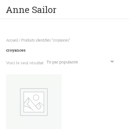
Aller
Men
Anne Sailor
au
contenu
prin
Accueil
/ Produits identifiés “croyances”
croyances
Voici le seul résultat