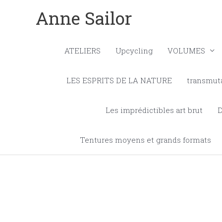
Aller
Anne Sailor
au
contenu
ATELIERS
Upcycling
VOLUMES
LES ESPRITS DE LA NATURE
transmut
Les imprédictibles art brut
Tentures moyens et grands formats
Trié
par
popula