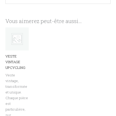
Vous aimerez peut-être aussi…
VESTE
VINTAGE
UPCYCLING
Veste
vintage,
transformée
et unique.
Chaque pièce
est
particulière,
sur