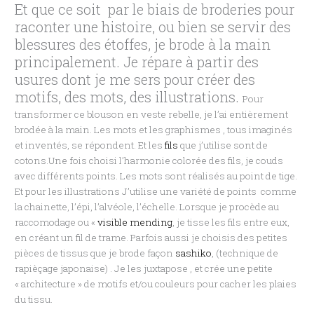
Et que ce soit par le biais de broderies pour
raconter une histoire, ou bien se servir des
blessures des étoffes, je brode à la main
principalement.
Je répare à partir des
usures dont je me sers pour créer des
motifs, des mots, des illustrations.
Pour
transformer ce blouson en veste rebelle, je l’ai entièrement
brodée à la main. Les mots et les graphismes , tous imaginés
et inventés, se répondent. Et les
fils
que j’utilise sont de
cotons.Une fois choisi l’harmonie colorée des fils, je couds
avec différents points. Les mots sont réalisés au point de tige.
Et pour les illustrations J’utilise une variété de points comme
la chainette, l’épi, l’alvéole, l’échelle. Lorsque je procède au
raccomodage ou «
visible mending
, je tisse les fils entre eux,
en créant un fil de trame. Parfois aussi je choisis des petites
pièces de tissus que je brode façon
sashiko
, (technique de
rapièçage japonaise) . Je les juxtapose , et crée une petite
« architecture » de motifs et/ou couleurs pour cacher les plaies
du tissu.