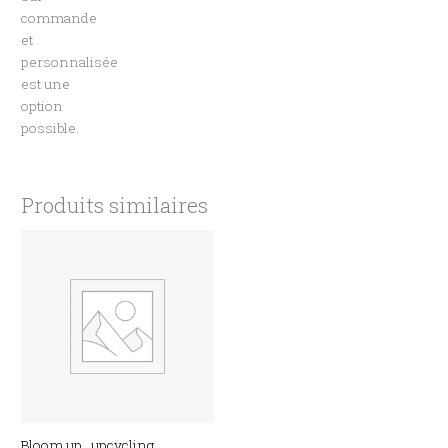
commande
et
personnalisée
est une
option
possible.
Produits similaires
Bloom up , upcycling