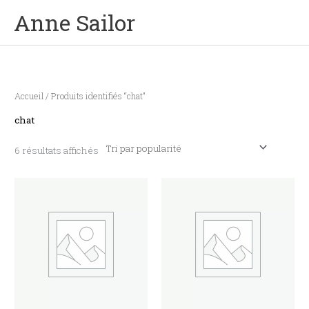
Aller
Men
Anne Sailor
au
contenu
prin
Trié
par
popularité
Accueil
/ Produits identifiés “chat”
chat
6 résultats affichés