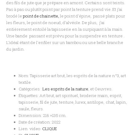
des fils de jute que je prépare en amont. Certains sont teints.
Pas à pas ou plutôt point par point la tenture prend vie. Et j’ai
brodé le
point de chainette,
le point d’épine, passé plats pour
les fleurs, le point de noeud, d’alvéole. De plus, j’ai
entièrement entoilé la tapisserie en la surpiquant à la main.
Une bande passant est prévu pour la suspendre en tenture .
L’idéal étant de l’enfiler sur un bambou ou une belle branche
du jardin.
Nom: Tapisserie art brut, les esprits de la nature n°3, art
textile.
Catégories :
Les esprits de la nature
, et Oeuvres.
Étiquettes: Art brut, art spirituel, broderie main, esprit,
tapisserie, fil de jute, tenture, lurex, antilope, chat, lapin,
saule, fleurs.
Dimension: 216 ×135 cm.
Date de création: 2022
Lien video:
CLIQUE