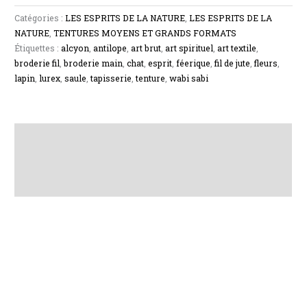
Catégories :
LES ESPRITS DE LA NATURE
,
LES ESPRITS DE LA
NATURE
,
TENTURES MOYENS ET GRANDS FORMATS
Étiquettes :
alcyon
,
antilope
,
art brut
,
art spirituel
,
art textile
,
broderie fil
,
broderie main
,
chat
,
esprit
,
féerique
,
fil de jute
,
fleurs
,
lapin
,
lurex
,
saule
,
tapisserie
,
tenture
,
wabi sabi
Description
Informations complémentaires
Avis (0)