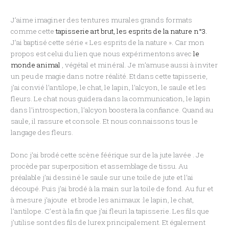
J’aime imaginer des tentures murales grands formats
comme cette
tapisserie art brut, les esprits de la nature n°3.
J’ai baptisé cette série « Les esprits de la nature ». Car mon
propos est celui du lien que nous expérimentons avec
le
monde animal
, végétal et minéral. Je m’amuse aussi à inviter
un peu de magie dans notre réalité. Et dans cette tapisserie,
j’ai convié l’antilope, le chat, le lapin, l’alcyon, le saule et les
fleurs. Le chat nous guidera dans la communication, le lapin
dans l’introspection, l’alcyon boostera la confiance. Quand au
saule, il rassure et console. Et nous connaissons tous le
langage des fleurs.
Donc j’ai brodé cette scène féérique sur de la jute lavée . Je
procède par superposition et assemblage de tissu. Au
préalable j’ai dessiné le saule sur une toile de jute et l’ai
découpé. Puis j’ai brodé à la main sur la toile de fond. Au fur et
à mesure j’ajoute et brode les animaux :le lapin, le chat,
l’antilope. C’est à la fin que j’ai fleuri la tapisserie. Les fils que
j’utilise sont des fils de lurex principalement. Et également