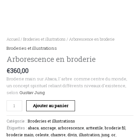
Accueil
/
Broderies et illustrations
/ Arborescence en broderie
Broderies et illustrations
Arborescence en broderie
€
360,00
Broderie main sur Abaca, l’ arbre comme centre du monde,
un concept spirituel reliant différents niveaux d’existence,
selon
Gustav Jung
Ajouter au panier
Catégorie :
Broderies et illustrations
Étiquettes :
abaca
,
ancrage
,
arborescence
,
arttextile
,
broderie fil
,
broderie main
,
celeste
,
chanvre
,
divin
,
illustration
,
jung
,
or
,