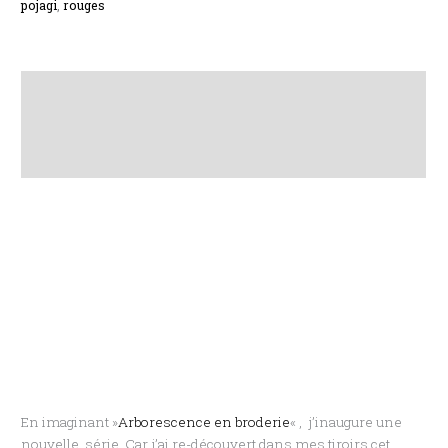
pojagi
,
rouges
Description
Informations complémentaires
Avis (0)
En imaginant »
Arborescence en broderie
« , j’inaugure une
nouvelle série. Car j’ai re-découvert dans mes tiroirs cet