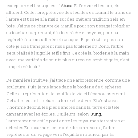
exceptionnel tissu qu’est l’
Abaca
. Et l’envie et les projets
affluent. Cette fibre, prélevée des feuilles entourant le tronc de
l’arbre est tissée à la main sur des métiers traditionnels en
bois. J’aime ce chanvre de Manille pour son tissage irrégulier,
au toucher surprenant, à la fois rêche et soyeux, pour sa
légèreté à la fois raffinée et rustique . Et je n’oublie pas son
côté je suis transparent mais pas totalement! Donc, l’arbre
sera réalisé à l’aiguille et fils fins. Je crée la broderie à la main,
avec une variétés de points plus ou moins sophistiqués, c’est
long et méditatif!
De manière intuitive, j’ai tracé une arborescence, comme une
sculpture. Puis je me lance dans la broderie de 5 sphères.
Celle-ci représentent le souffle de vie et l’épanouissement.
Cet arbre est le fil reliant la terre et le divin. Et c’est aussi
l’homme debout, les pieds ancrés dans la terre et la tête
dansant avec les étoiles. D’ailleurs, selon
Jung
,
l’arborescence est le pont entre les royaumes terrestres et
célestes.En incarnant cette idée de connexion , l’arbre
représente un voyage vers l’équilibre intérieur par la