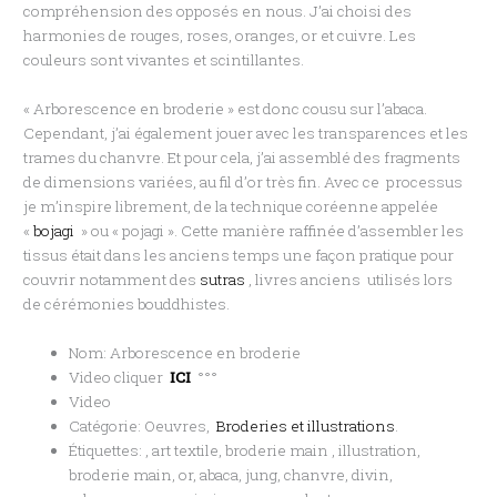
compréhension des opposés en nous. J’ai choisi des
harmonies de rouges, roses, oranges, or et cuivre. Les
couleurs sont vivantes et scintillantes.
« Arborescence en broderie » est donc cousu sur l’abaca.
Cependant, j’ai également jouer avec les transparences et les
trames du chanvre. Et pour cela, j’ai assemblé des fragments
de dimensions variées, au fil d’or très fin. Avec ce processus
je m’inspire librement, de la technique coréenne appelée
«
bojagi
» ou « pojagi ». Cette manière raffinée d’assembler les
tissus était dans les anciens temps une façon pratique pour
couvrir notamment des
sutras
, livres anciens utilisés lors
de cérémonies bouddhistes.
Nom: Arborescence en broderie
Video cliquer
ICI
°°°
Video
Catégorie: Oeuvres,
Broderies et illustrations
.
Étiquettes: , art textile, broderie main , illustration,
broderie main, or, abaca, jung, chanvre, divin,