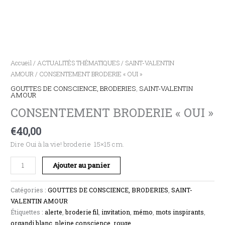
Accueil
/
ACTUALITÉS THÉMATIQUES
/
SAINT-VALENTIN
AMOUR
/ CONSENTEMENT BRODERIE « OUI »
GOUTTES DE CONSCIENCE, BRODERIES
,
SAINT-VALENTIN
AMOUR
CONSENTEMENT BRODERIE « OUI »
€
40,00
Dire Oui à la vie! broderie 15×15 cm.
Ajouter au panier
Catégories :
GOUTTES DE CONSCIENCE, BRODERIES
,
SAINT-
VALENTIN AMOUR
Étiquettes :
alerte
,
broderie fil
,
invitation
,
mémo
,
mots inspirants
,
organdi blanc
,
pleine conscience
,
rouge