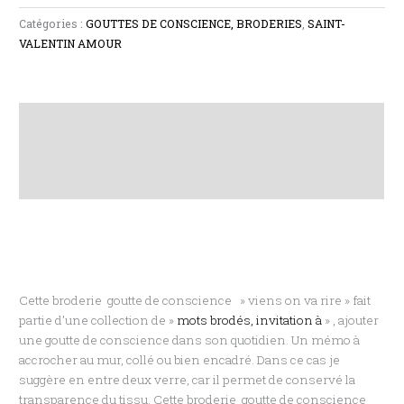
Catégories :
GOUTTES DE CONSCIENCE, BRODERIES
,
SAINT-
VALENTIN AMOUR
Description
Informations complémentaires
Avis (0)
Cette broderie goutte de conscience » viens on va rire » fait
partie d’une collection de »
mots brodés, invitation à
» , ajouter
une goutte de conscience dans son quotidien. Un mémo à
accrocher au mur, collé ou bien encadré. Dans ce cas je
suggère en entre deux verre, car il permet de conservé la
transparence du tissu. Cette broderie goutte de conscience