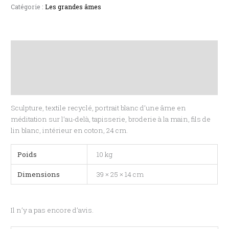
Catégorie :
Les grandes âmes
Description
Informations complémentaires
Avis (0)
Sculpture, textile recyclé, portrait blanc d’une âme en
méditation sur l’au-delà, tapisserie, broderie à la main, fils de
lin blanc, intérieur en coton, 24 cm.
Poids
10 kg
Dimensions
39 × 25 × 14 cm
Il n’y a pas encore d’avis.