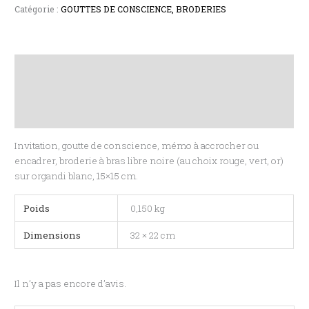
Catégorie :
GOUTTES DE CONSCIENCE, BRODERIES
Description
Informations complémentaires
Avis (0)
Invitation, goutte de conscience, mémo à accrocher ou
encadrer, broderie à bras libre noire (au choix rouge, vert, or)
sur organdi blanc, 15×15 cm.
Poids
0,150 kg
Dimensions
32 × 22 cm
Il n’y a pas encore d’avis.