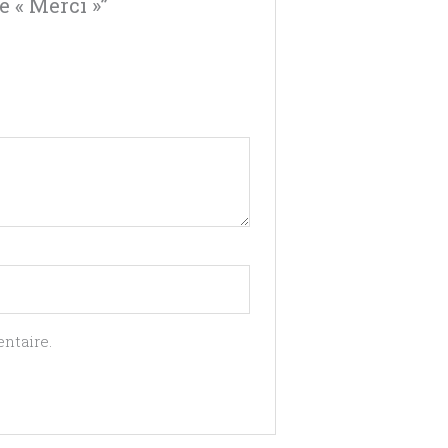
e « Merci »”
ntaire.