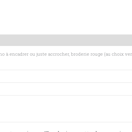
mentaires
Avis (0)
 à encadrer ou juste accrocher, broderie rouge (au choix vert,