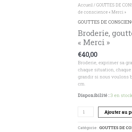
quantité
Accueil
/
GOUTTES DE CON
de
de conscience « Merci »
Broderie,
GOUTTES DE CONSCIEN
goutte
Broderie, gout
de
« Merci »
conscience
"Merci"
€
40,00
Broderie, exprimer sa gra
chaque situation, chaque 
grandir si nous voulons b
cm.
Disponibilité :
3 en stoc
Ajouter au 
Catégorie :
GOUTTES DE CO