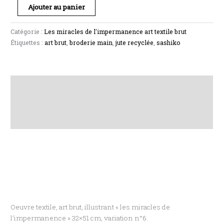
Ajouter au panier
Catégorie :
Les miracles de l'impermanence art textile brut
Étiquettes :
art brut
,
broderie main
,
jute recyclée
,
sashiko
Description
Informations complémentaires
Avis (0)
Oeuvre textile, art brut, illustrant « les miracles de
l’impermanence » 32×51 cm, variation n°6.