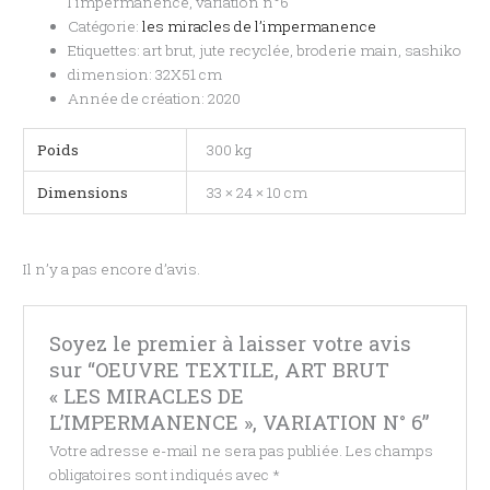
l’impermanence, variation n°6
Catégorie:
les miracles de l’impermanence
Etiquettes: art brut, jute recyclée, broderie main, sashiko
dimension: 32X51 cm
Année de création: 2020
Poids
300 kg
Dimensions
33 × 24 × 10 cm
Il n’y a pas encore d’avis.
Soyez le premier à laisser votre avis
sur “OEUVRE TEXTILE, ART BRUT
« LES MIRACLES DE
L’IMPERMANENCE », VARIATION N° 6”
Votre adresse e-mail ne sera pas publiée.
Les champs
obligatoires sont indiqués avec
*