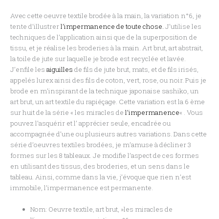
Avec cette oeuvre textile brodée à la main, la variation n°6, je
tente d’illustrer
l’impermanence de toute chose.
J’utilise les
techniques de l’application ainsi que de la superposition de
tissu, et je réalise les broderies à la main. Art brut, art abstrait,
la toile de jute sur laquelle je brode est recyclée et lavée.
J’enfile les
aiguilles
de fils de jute brut, mats, et de fils irisés,
appelés lurex ainsi des fils de coton, vert, rose, ou noir. Puis je
brode en m’inspirant de la technique japonaise sashiko, un
art brut, un art textile du rapiéçage. Cette variation est la 6 ème
sur huit de la série « les miracles de
l’impermanence
« . Vous
pouvez l’asquérir et l’ apprécier seule, encadrée ou
accompagnée d’une ou plusieurs autres variations. Dans cette
série d’oeuvres textiles brodées, je m’amuse à décliner 3
formes sur les 8 tableaux. Je modifie l’aspect de ces formes
en utilisant des tissus, des broderies, et un sens dans le
tableau. Ainsi, comme dans la vie, j’évoque que rien n’est
immobile, l’impermanence est permanente.
Nom: Oeuvre textile, art brut, »les miracles de