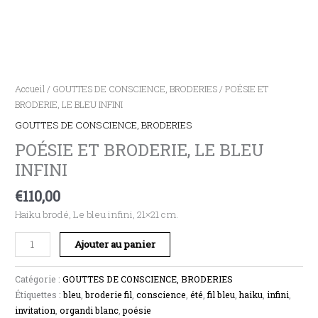
Accueil
/
GOUTTES DE CONSCIENCE, BRODERIES
/ POÉSIE ET
BRODERIE, LE BLEU INFINI
GOUTTES DE CONSCIENCE, BRODERIES
POÉSIE ET BRODERIE, LE BLEU
INFINI
€
110,00
Haiku brodé, Le bleu infini, 21×21 cm.
Ajouter au panier
Catégorie :
GOUTTES DE CONSCIENCE, BRODERIES
Étiquettes :
bleu
,
broderie fil
,
conscience
,
été
,
fil bleu
,
haiku
,
infini
,
invitation
,
organdi blanc
,
poésie