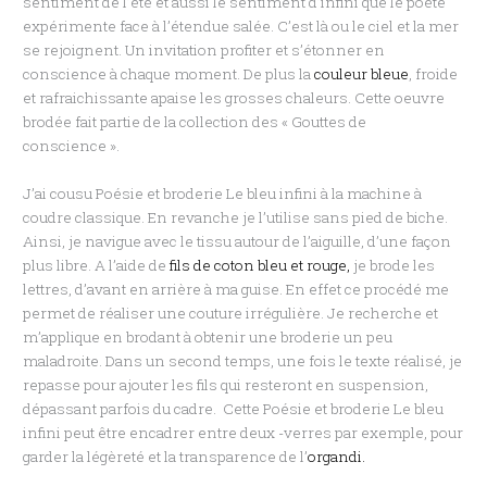
sentiment de l’été et aussi le sentiment d’infini que le poète
expérimente face à l’étendue salée. C’est là ou le ciel et la mer
se rejoignent. Un invitation profiter et s’étonner en
conscience à chaque moment. De plus la
couleur bleue
, froide
et rafraichissante apaise les grosses chaleurs. Cette oeuvre
brodée fait partie de la collection des « Gouttes de
conscience ».
J’ai cousu Poésie et broderie Le bleu infini à la machine à
coudre classique. En revanche je l’utilise sans pied de biche.
Ainsi, je navigue avec le tissu autour de l’aiguille, d’une façon
plus libre. A l’aide de
fils de coton bleu et rouge,
je brode les
lettres, d’avant en arrière à ma guise. En effet ce procédé me
permet de réaliser une couture irrégulière. Je recherche et
m’applique en brodant à obtenir une broderie un peu
maladroite. Dans un second temps, une fois le texte réalisé, je
repasse pour ajouter les fils qui resteront en suspension,
dépassant parfois du cadre. Cette Poésie et broderie Le bleu
infini peut être encadrer entre deux -verres par exemple, pour
garder la légèreté et la transparence de l’
organdi.