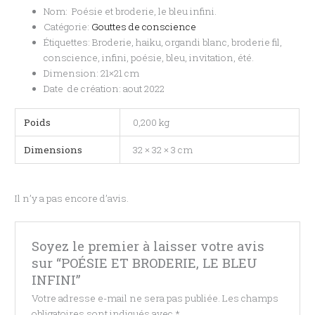
Nom: Poésie et broderie, le bleu infini.
Catégorie:
Gouttes de conscience
Étiquettes: Broderie, haiku, organdi blanc, broderie fil,
conscience, infini, poésie, bleu, invitation, été.
Dimension: 21×21 cm
Date de création: aout 2022
Poids
0,200 kg
Dimensions
32 × 32 × 3 cm
Il n’y a pas encore d’avis.
Soyez le premier à laisser votre avis
sur “POÉSIE ET BRODERIE, LE BLEU
INFINI”
Votre adresse e-mail ne sera pas publiée.
Les champs
obligatoires sont indiqués avec
*