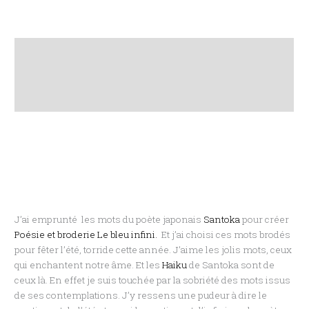
Description
Informations complémentaires
Avis (0)
J’ai emprunté les mots du poète japonais
Santoka
pour créer
Poésie et broderie Le bleu infini.
Et j’ai choisi ces mots brodés
pour fêter l’été, torride cette année. J’aime les jolis mots, ceux
qui enchantent notre âme. Et les
Haiku
de Santoka sont de
ceux là. En effet je suis touchée par la sobriété des mots issus
de ses contemplations. J’y ressens une pudeur à dire le