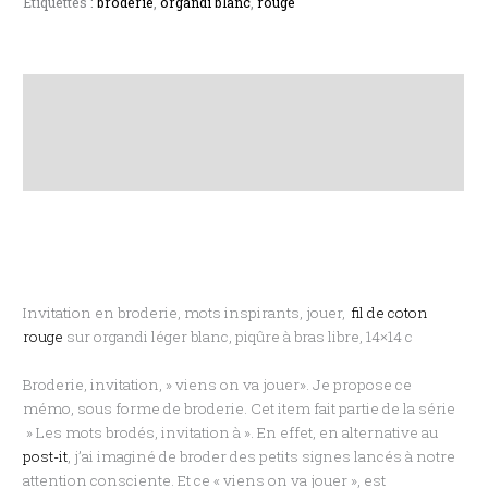
Étiquettes :
broderie
,
organdi blanc
,
rouge
Description
Informations complémentaires
Avis (0)
Invitation en broderie, mots inspirants, jouer,
fil de coton
rouge
sur organdi léger blanc, piqûre à bras libre, 14×14 c
Broderie, invitation, » viens on va jouer». Je propose ce
mémo, sous forme de broderie. Cet item fait partie de la série
» Les mots brodés, invitation à ». En effet, en alternative au
post-it
, j’ai imaginé de broder des petits signes lancés à notre
attention consciente. Et ce « viens on va jouer », est