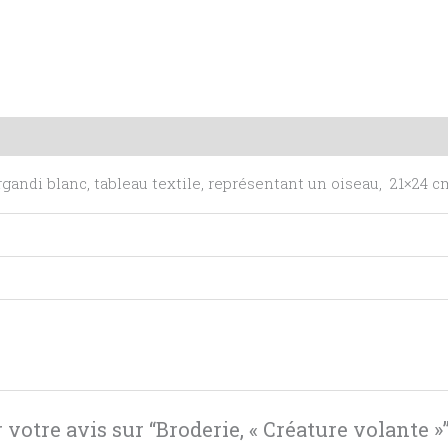
mentaires
Avis (0)
organdi blanc, tableau textile, représentant un oiseau, 21×24 c
 votre avis sur “Broderie, « Créature volante »