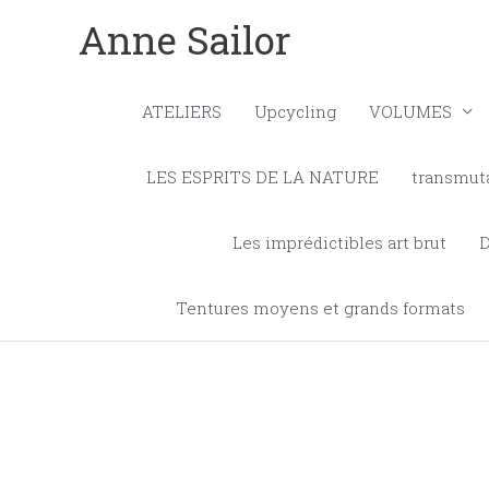
Aller
Anne Sailor
au
contenu
ATELIERS
Upcycling
VOLUMES
LES ESPRITS DE LA NATURE
transmut
Les imprédictibles art brut
Tentures moyens et grands formats