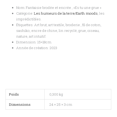
Nom: Fantaisie brodée et encrée , »Es tu une grue »
Catégorie:
Les humeurs de la terre/Earth moods
, les
imprédictibles.
Étiquettes: Art brut, art textile, broderie , fil de coton,
sashiko, encre de chine, lin recyclé, grue, oiseau,
nature, art intuitif.
Dimension: 15×18cm.
Année de création: 2023
Poids
0,300 kg
Dimensions
24 × 25 × 3 cm