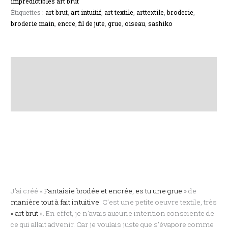
imprédictibles art brut
Étiquettes :
art brut
,
art intuitif
,
art textile
,
arttextile
,
broderie
,
broderie main
,
encre
,
fil de jute
,
grue
,
oiseau
,
sashiko
Description
Informations complémentaires
Avis (0)
J’ai créé «
Fantaisie brodée et encrée, es tu une grue
» de
manière tout à fait intuitive
. C’est une petite oeuvre textile, très
« art brut »
. En effet, je n’avais aucune intention consciente de
ce qui allait advenir. Car je voulais juste que s’évapore comme