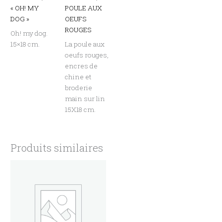
« OH! MY
POULE AUX
DOG »
OEUFS
ROUGES
Oh! my dog.
15×18 cm.
La poule aux
oeufs rouges,
encres de
chine et
broderie
main sur lin
15X18 cm.
Produits similaires