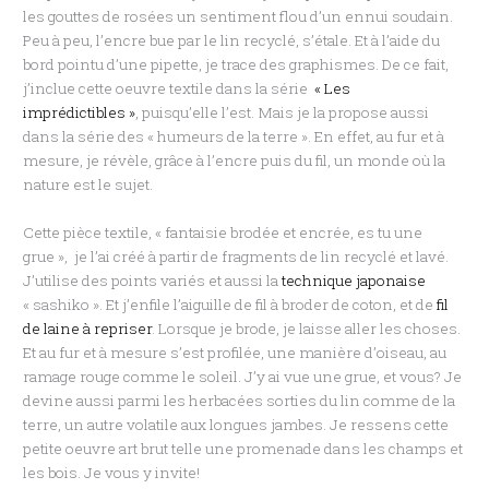
les gouttes de rosées un sentiment flou d’un ennui soudain.
Peu à peu, l’encre bue par le lin recyclé, s’étale. Et à l’aide du
bord pointu d’une pipette, je trace des graphismes. De ce fait,
j’inclue cette oeuvre textile dans la série
« Les
imprédictibles »
, puisqu’elle l’est. Mais je la propose aussi
dans la série des « humeurs de la terre ». En effet, au fur et à
mesure, je révèle, grâce à l’encre puis du fil, un monde où la
nature est le sujet.
Cette pièce textile, « fantaisie brodée et encrée, es tu une
grue », je l’ai créé à partir de fragments de lin recyclé et lavé.
J’utilise des points variés et aussi la
technique japonaise
« sashiko ». Et j’enfile l’aiguille de fil à broder de coton, et de
fil
de laine à repriser
. Lorsque je brode, je laisse aller les choses.
Et au fur et à mesure s’est profilée, une manière d’oiseau, au
ramage rouge comme le soleil. J’y ai vue une grue, et vous? Je
devine aussi parmi les herbacées sorties du lin comme de la
terre, un autre volatile aux longues jambes. Je ressens cette
petite oeuvre art brut telle une promenade dans les champs et
les bois. Je vous y invite!