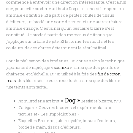
commence à entrevoir une direction intéressante. C’est ainsi
que, pour cette broderie art brut « Dog », j’ai choisi l’inspiration
animale enfantine. Et à partir de petites chutes de tissus
d’éditeurs, j’ai brodé une sorte de chien et une autre créature
animale étrange. C’est ainsi qu’un bestiaire bizarre s’est
constitué. Je brode à partir des morceaux de tissus que
j’applique sur la toile de jute. Et la forme, les motifs et les
couleurs de ces chutes déterminent le résultat final.
Pour la réalisation des broderies, j’ai cousu selon la technique
japonaise de rapiéçage «
sashiko
» , ainsi que des points de
chainette, et d’échelle. Et j ai utilisé à la fois des
fils de coton
mats
des fils irisés, bleu et rose fushia, ainsi que des fils de
jute teints anthracite..
«
Dog »
Nom:Broderie art brut
Bestiaire bizarre, n°3.
Catégorie: Oeuvres brodées et expérimentations
textiles et « Les imprédictibles »
Étiquettes:Broderie, jute recyclée, tissus d’éditeurs,
broderie main, tissus d’éditeurs.