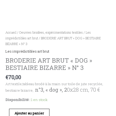
Accueil
/
Oeuvres brodées, expérimentations textiles
/
Les
imprédictibles art brut
/ BRODERIE ART BRUT « DOG » BESTIAIRE
BIZARRE » N° 3
Les imprédictibles art brut
BRODERIE ART BRUT « DOG »
BESTIAIRE BIZARRE » N° 3
€
70,00
Art textile,tableau brodé à la main sur toile de jute recyclée,
n°3, « dog », 2
0x28 cm, 70 €
bestiaire bizarre,
Disponibilité :
1 en stock
Ajouter au panier