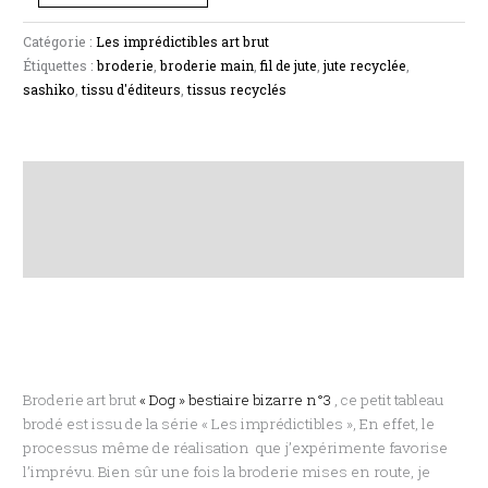
Catégorie :
Les imprédictibles art brut
Étiquettes :
broderie
,
broderie main
,
fil de jute
,
jute recyclée
,
sashiko
,
tissu d'éditeurs
,
tissus recyclés
Description
Informations complémentaires
Avis (0)
Broderie art brut
« Dog » bestiaire bizarre n°3
, ce petit tableau
brodé est issu de la série « Les imprédictibles », En effet, le
processus même de réalisation que j’expérimente favorise
l’imprévu. Bien sûr une fois la broderie mises en route, je