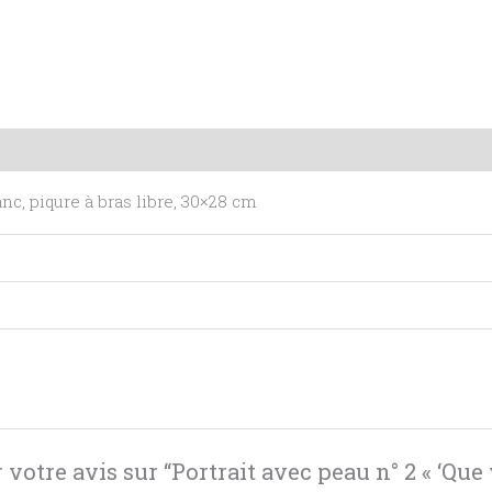
mentaires
Avis (0)
anc, piqure à bras libre, 30×28 cm
 votre avis sur “Portrait avec peau n° 2 « ‘Que 