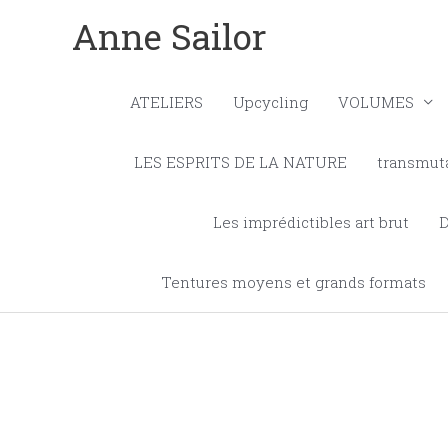
Aller
Anne Sailor
au
contenu
ATELIERS
Upcycling
VOLUMES
LES ESPRITS DE LA NATURE
transmut
Les imprédictibles art brut
Tentures moyens et grands formats