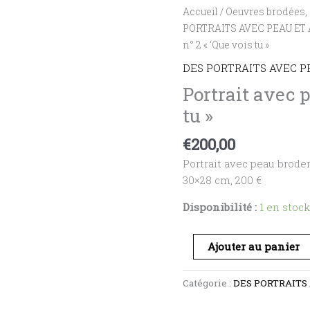
quantité
Accueil
/
Oeuvres brodées, 
de
PORTRAITS AVEC PEAU ET
Portrait
n° 2 « ‘Que vois tu »
avec
DES PORTRAITS AVEC P
peau
Portrait avec p
n°
tu »
2
"'Que
€
200,00
vois
tu"
Portrait avec peau broderi
30×28 cm, 200 €
Disponibilité :
1 en stock
Ajouter au panier
Catégorie :
DES PORTRAITS