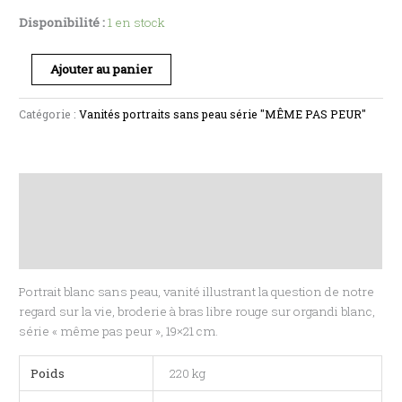
Disponibilité :
1 en stock
Ajouter au panier
Catégorie :
Vanités portraits sans peau série "MÊME PAS PEUR"
Description
Informations complémentaires
Avis (0)
Portrait blanc sans peau, vanité illustrant la question de notre
regard sur la vie, broderie à bras libre rouge sur organdi blanc,
série « même pas peur », 19×21 cm.
Poids
220 kg