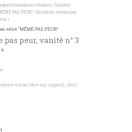
expérimentations textiles
/
Vanités
 "MÊME PAS PEUR"
/ Broderie, même pas
eux »
peau série "MÊME PAS PEUR"
 pas peur, vanité n° 3
 »
x!
oderie à bras libre sur organdi, 19×21