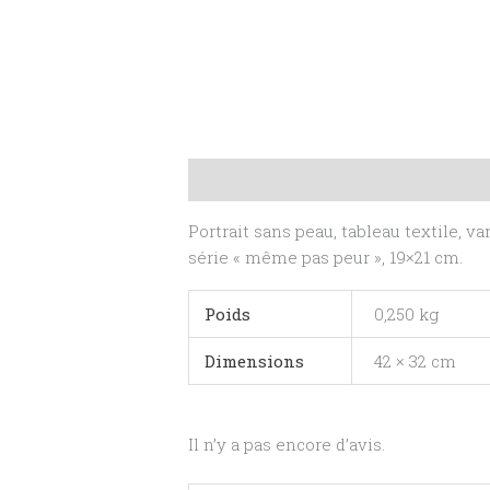
Description
Informations complé
Portrait sans peau, tableau textile, va
série « même pas peur », 19×21 cm.
Poids
0,250 kg
Dimensions
42 × 32 cm
Il n’y a pas encore d’avis.