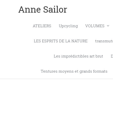
Aller
Anne Sailor
au
contenu
ATELIERS
Upcycling
VOLUMES
LES ESPRITS DE LA NATURE
transmut
Les imprédictibles art brut
Tentures moyens et grands formats