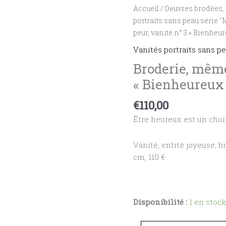
quantité
Accueil
/
Oeuvres brodées, 
de
portraits sans peau série
Broderie,
peur, vanité n° 3 « Bienheur
même
Vanités portraits sans 
pas
Broderie, même
peur,
« Bienheureux
vanité
n°
€
110,00
3
"Bienheureux"
Être heureux est un choi
Vanité, entité joyeuse, br
cm, 110 €
Disponibilité :
1 en stock