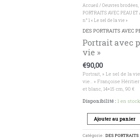
quantité
Accueil
/
Oeuvres brodées, 
de
PORTRAITS AVEC PEAU ET
Portrait
n° 1 « Le sel de la vie »
avec
DES PORTRAITS AVEC P
peau
Portrait avec p
n°
vie »
1
"Le
€
90,00
sel
de
Portrait, » Le sel de la v
la
vie… » Françoise Héritier 
vie"
et blanc, 14×15 cm, 90 €
Disponibilité :
1 en stock
Ajouter au panier
Catégorie :
DES PORTRAITS